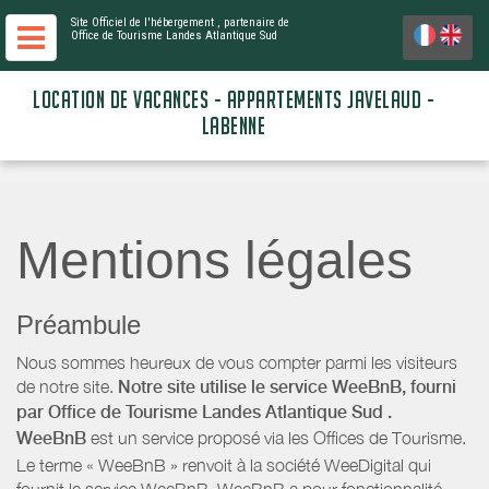
Site Officiel de l'hébergement
, partenaire de
Office de Tourisme Landes Atlantique Sud
LOCATION DE VACANCES - APPARTEMENTS JAVELAUD -
LABENNE
Mentions légales
Préambule
Nous sommes heureux de vous compter parmi les visiteurs
de notre site.
Notre site utilise le service WeeBnB, fourni
par
Office de Tourisme Landes Atlantique Sud
.
WeeBnB
est un service proposé via les Offices de Tourisme.
Le terme « WeeBnB » renvoit à la société WeeDigital qui
fournit le service WeeBnB. WeeBnB a pour fonctionnalité