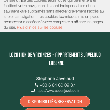
Ce site utilise des cookies techniques qui permettent et
facilitent votre navigation. Ils sont indispensables et ne
sauraient être supprimés sans affecter gravement l’accès au
site et la navigation. Les cookies techniques mis en place
permettent d'accéder à votre compte et d’afficher les pages
du site:
Plus d'infos sur les cookies.
LOCATION DE VACANCES - APPARTEMENTS JAVELAUD
- LABENNE
Stéphane Javelaud
+33 6 84 60 09 37
https://www.appartjavelaud.fr
DISPONIBILITÉS/RÉSERVATION